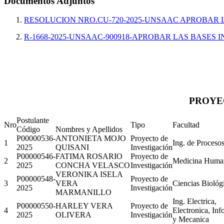
Documentos Adjuntos
RESOLUCION NRO.CU-720-2025-UNSAAC APROBAR
R-1668-2025-UNSAAC-900918-APROBAR LAS BASES
PROYEC
Postulante
Nro
Tipo
Facultad
Código
Nombres y Apellidos
P00000536-
ANTONIETA MOJO
Proyecto de
1
Ing. de Proceso
2025
QUISANI
Investigación
P00000546-
FATIMA ROSARIO
Proyecto de
2
Medicina Huma
2025
CONCHA VELASCO
Investigación
VERONIKA ISELA
P00000548-
Proyecto de
3
VERA
Ciencias Biológ
2025
Investigación
MARMANILLO
Ing. Electrica,
P00000550-
HARLEY VERA
Proyecto de
4
Electronica, Inf
2025
OLIVERA
Investigación
y Mecanica