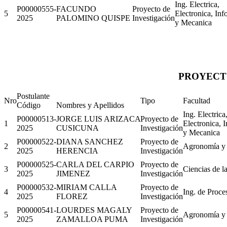
Ing. Electrica,
P00000555-
FACUNDO
Proyecto de
5
Electronica, Inf
2025
PALOMINO QUISPE
Investigación
y Mecanica
PROYECTO
Postulante
Nro
Tipo
Facultad
Código
Nombres y Apellidos
Ing. Electrica
P00000513-
JORGE LUIS ARIZACA
Proyecto de
1
Electronica, 
2025
CUSICUNA
Investigación
y Mecanica
P00000522-
DIANA SANCHEZ
Proyecto de
2
Agronomía y 
2025
HERENCIA
Investigación
P00000525-
CARLA DEL CARPIO
Proyecto de
3
Ciencias de l
2025
JIMENEZ
Investigación
P00000532-
MIRIAM CALLA
Proyecto de
4
Ing. de Proce
2025
FLOREZ
Investigación
P00000541-
LOURDES MAGALY
Proyecto de
5
Agronomía y 
2025
ZAMALLOA PUMA
Investigación