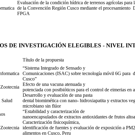
Evaluación de la condición hídrica de terrenos agrícolas para l
ormatica
de la Convención Región Cusco mediante el procesamiento Dig
FPGA
S DE INVESTIGACIÓN ELEGIBLES - NIVEL I
Título de la propuesta
,
“Sistema Integrado de Sensado y
Informatica
Comunicaciones (ISAC) sobre tecnología móvil 6G para det
Cusco”
Efecto de una vacuna atenuada y
Zootecnia
potenciada con postbióticos para el control de eimerias en 
Desarrollo y evaluación de una pasta
a Salud
dental biomimética con nano- hidroxiapatita y extractos ve
microbiano sin flúor
“Estabilidad y caracterización de
sos
nanoencapsulados de extractos antioxidantes de frutos alto
Caracterización fisicoquímica,
Zootecnia
identificación de fuentes y evaluación de exposición a P
alimentos en Cusco, Peru