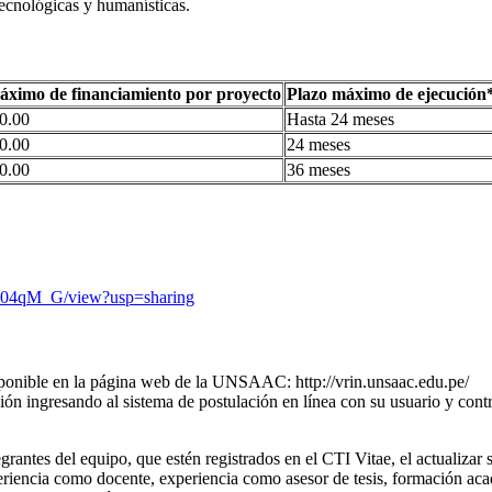
tecnológicas y humanísticas.
ximo de financiamiento por proyecto
Plazo máximo de ejecución
0.00
Hasta 24 meses
0.00
24 meses
0.00
36 meses
x04qM_G/view?usp=sharing
 disponible en la página web de la UNSAAC: http://vrin.unsaac.edu.pe/
ación ingresando al sistema de postulación en línea con su usuario y co
egrantes del equipo, que estén registrados en el CTI Vitae, el actualiz
periencia como docente, experiencia como asesor de tesis, formación aca