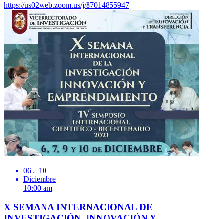
https://us02web.zoom.us/j/87014855947
06
10
al
Diciembre
10:00 am
X SEMANA INTERNACIONAL DE
INVESTIGACIÓN, INNOVACIÓN Y