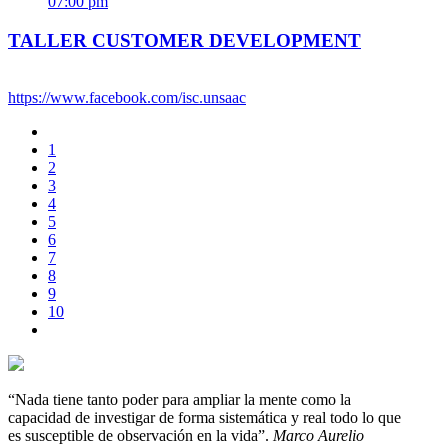
07:00 pm
TALLER CUSTOMER DEVELOPMENT
https://www.facebook.com/isc.unsaac
1
2
3
4
5
6
7
8
9
10
“Nada tiene tanto poder para ampliar la mente como la
capacidad de investigar de forma sistemática y real todo lo que
es susceptible de observación en la vida”.
Marco Aurelio