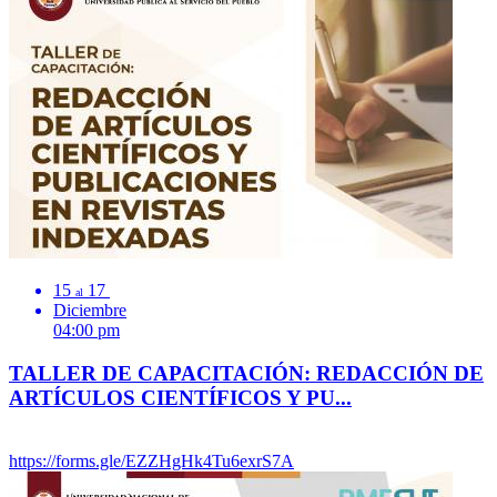
15
17
al
Diciembre
04:00 pm
TALLER DE CAPACITACIÓN: REDACCIÓN DE
ARTÍCULOS CIENTÍFICOS Y PU...
https://forms.gle/EZZHgHk4Tu6exrS7A